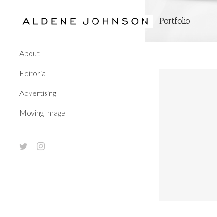
Skip
to
Portfolio
content
About
Editorial
Advertising
Moving Image
Non Mattis Tortor
twitter
instagram
ng
Design
Mobile
WordPress