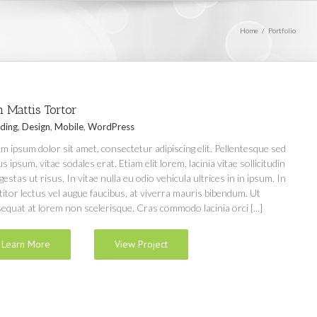
Home
/
Portfolio
 Mattis Tortor
ding
,
Design
,
Mobile
,
WordPress
m ipsum dolor sit amet, consectetur adipiscing elit. Pellentesque sed
us ipsum, vitae sodales erat. Etiam elit lorem, lacinia vitae sollicitudin
egestas ut risus. In vitae nulla eu odio vehicula ultrices in in ipsum. In
titor lectus vel augue faucibus, at viverra mauris bibendum. Ut
equat at lorem non scelerisque. Cras commodo lacinia orci [...]
Learn More
View Project