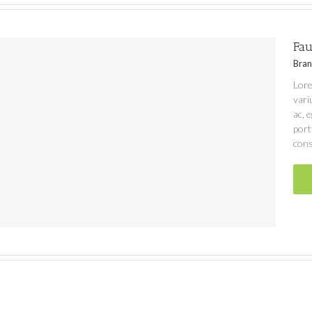
Fau
Bran
Lore
vari
ac, 
port
cons