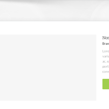
Non
Bran
Lore
vari
ac, 
port
cons