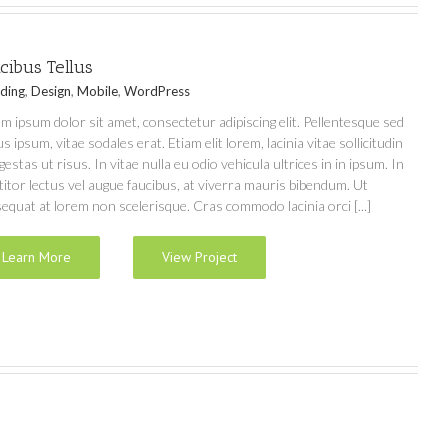
cibus Tellus
ding
,
Design
,
Mobile
,
WordPress
m ipsum dolor sit amet, consectetur adipiscing elit. Pellentesque sed
us ipsum, vitae sodales erat. Etiam elit lorem, lacinia vitae sollicitudin
egestas ut risus. In vitae nulla eu odio vehicula ultrices in in ipsum. In
titor lectus vel augue faucibus, at viverra mauris bibendum. Ut
equat at lorem non scelerisque. Cras commodo lacinia orci [...]
Learn More
View Project