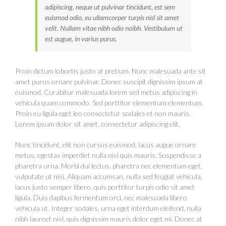
adipiscing, neque ut pulvinar tincidunt, est sem
euismod odio, eu ullamcorper turpis nisl sit amet
velit. Nullam vitae nibh odio noibh. Vestibulum ut
est augue, in varius purus.
Proin dictum lobortis justo at pretium. Nunc malesuada ante sit
amet purus ornare pulvinar. Donec suscipit dignissim ipsum at
euismod. Curabitur malesuada lorem sed metus adipiscing in
vehicula quam commodo. Sed porttitor elementum elementum.
Proin eu ligula eget leo consectetur sodales et non mauris.
Lorem ipsum dolor sit amet, consectetur adipiscing elit.
Nunc tincidunt, elit non cursus euismod, lacus augue ornare
metus, egestas imperdiet nulla nisl quis mauris. Suspendisse a
pharetra urna. Morbi dui lectus, pharetra nec elementum eget,
vulputate ut nisi. Aliquam accumsan, nulla sed feugiat vehicula,
lacus justo semper libero, quis porttitor turpis odio sit amet
ligula. Duis dapibus fermentum orci, nec malesuada libero
vehicula ut. Integer sodales, urna eget interdum eleifend, nulla
nibh laoreet nisl, quis dignissim mauris dolor eget mi. Donec at