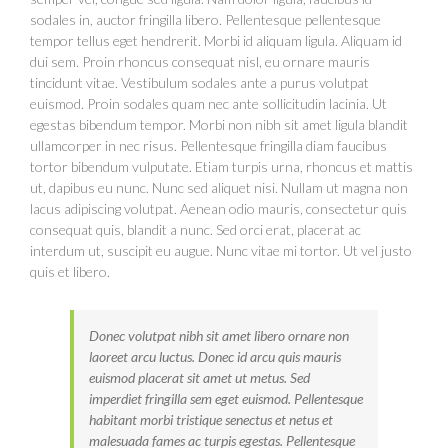
sodales in, auctor fringilla libero. Pellentesque pellentesque
tempor tellus eget hendrerit. Morbi id aliquam ligula. Aliquam id
dui sem. Proin rhoncus consequat nisl, eu ornare mauris
tincidunt vitae. Vestibulum sodales ante a purus volutpat
euismod. Proin sodales quam nec ante sollicitudin lacinia. Ut
egestas bibendum tempor. Morbi non nibh sit amet ligula blandit
ullamcorper in nec risus. Pellentesque fringilla diam faucibus
tortor bibendum vulputate. Etiam turpis urna, rhoncus et mattis
ut, dapibus eu nunc. Nunc sed aliquet nisi. Nullam ut magna non
lacus adipiscing volutpat. Aenean odio mauris, consectetur quis
consequat quis, blandit a nunc. Sed orci erat, placerat ac
interdum ut, suscipit eu augue. Nunc vitae mi tortor. Ut vel justo
quis et libero.
Donec volutpat nibh sit amet libero ornare non
laoreet arcu luctus. Donec id arcu quis mauris
euismod placerat sit amet ut metus. Sed
imperdiet fringilla sem eget euismod. Pellentesque
habitant morbi tristique senectus et netus et
malesuada fames ac turpis egestas. Pellentesque