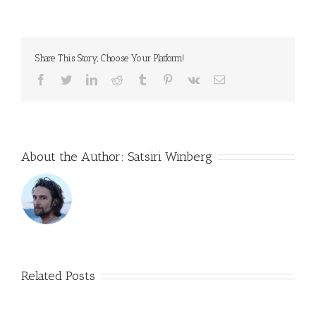
Imperdiet
Fringilla
Share This Story, Choose Your Platform!
facebook
twitter
linkedin
reddit
tumblr
pinterest
vk
Email
About the Author:
Satsiri Winberg
Related Posts