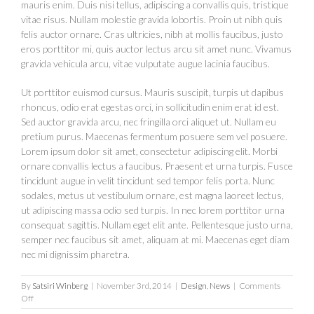
mauris enim. Duis nisi tellus, adipiscing a convallis quis, tristique
vitae risus. Nullam molestie gravida lobortis. Proin ut nibh quis
felis auctor ornare. Cras ultricies, nibh at mollis faucibus, justo
eros porttitor mi, quis auctor lectus arcu sit amet nunc. Vivamus
gravida vehicula arcu, vitae vulputate augue lacinia faucibus.
Ut porttitor euismod cursus. Mauris suscipit, turpis ut dapibus
rhoncus, odio erat egestas orci, in sollicitudin enim erat id est.
Sed auctor gravida arcu, nec fringilla orci aliquet ut. Nullam eu
pretium purus. Maecenas fermentum posuere sem vel posuere.
Lorem ipsum dolor sit amet, consectetur adipiscing elit. Morbi
ornare convallis lectus a faucibus. Praesent et urna turpis. Fusce
tincidunt augue in velit tincidunt sed tempor felis porta. Nunc
sodales, metus ut vestibulum ornare, est magna laoreet lectus,
ut adipiscing massa odio sed turpis. In nec lorem porttitor urna
consequat sagittis. Nullam eget elit ante. Pellentesque justo urna,
semper nec faucibus sit amet, aliquam at mi. Maecenas eget diam
nec mi dignissim pharetra.
By
Satsiri Winberg
|
November 3rd, 2014
|
Design
,
News
|
Comments
on
Off
Sed