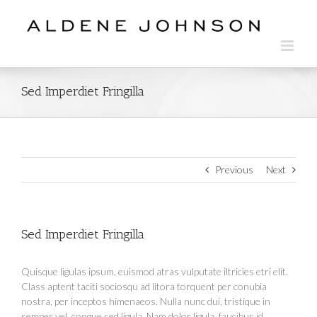
Skip
to
content
Sed Imperdiet Fringilla
Previous
Next
Sed Imperdiet Fringilla
Quisque ligulas ipsum, euismod atras vulputate iltricies etri elit.
Class aptent taciti sociosqu ad litora torquent per conubia
nostra, per inceptos himenaeos. Nulla nunc dui, tristique in
semper vel, congue sed ligula. Nam dolor ligula, faucibus id